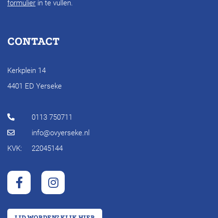
formulier
in te vullen.
CONTACT
Kerkplein 14
4401 ED Yerseke
0113 750711
info@ovyerseke.nl
KVK:
22045144
LID WORDEN?
KLIK HIER