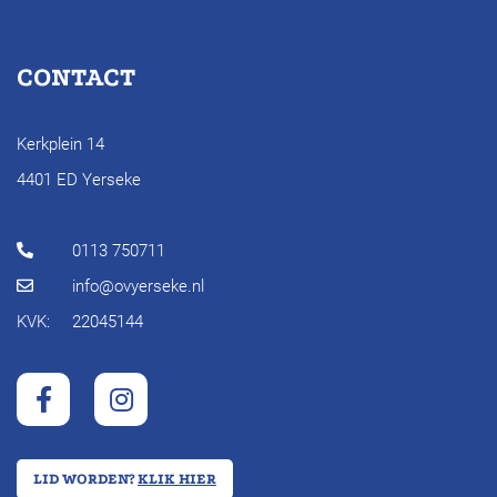
CONTACT
Kerkplein 14
4401 ED Yerseke
0113 750711
info@ovyerseke.nl
KVK:
22045144
LID WORDEN?
KLIK HIER