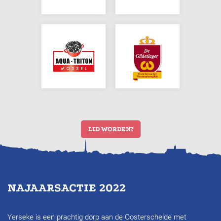
LID WORDEN?
NAJAARSACTIE 2022
Yerseke is een prachtig dorp aan de Oosterschelde met